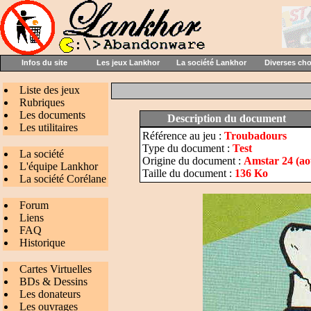
Infos du site
Les jeux Lankhor
La société Lankhor
Diverses ch
Liste des jeux
Rubriques
Les documents
Description du document
Les utilitaires
Référence au jeu :
Troubadours
Type du document :
Test
La société
Origine du document :
Amstar 24 (ao
L'équipe Lankhor
Taille du document :
136 Ko
La société Corélane
Forum
Liens
FAQ
Historique
Cartes Virtuelles
BDs & Dessins
Les donateurs
Les ouvrages