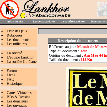
Infos du site
Les jeux Lankhor
La société Lankhor
Diverses ch
Liste des jeux
Rubriques
Les documents
Description du document
Les utilitaires
Référence au jeu :
Manoir de Mortevi
Type du document :
Test
La société
Origine du document :
Am Mag 44 (m
L'équipe Lankhor
Taille du document :
114 Ko
La société Corélane
Forum
Liens
FAQ
Historique
Cartes Virtuelles
BDs & Dessins
Les donateurs
Les ouvrages