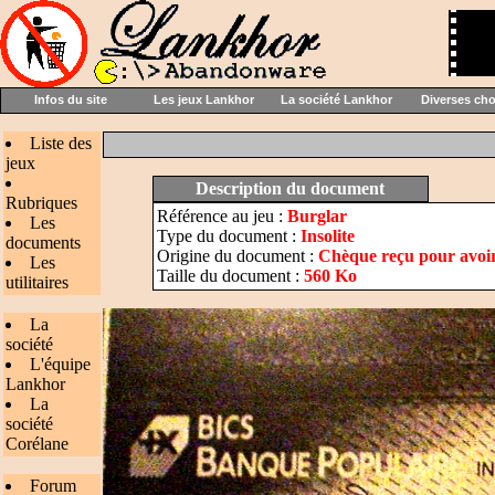
Infos du site
Les jeux Lankhor
La société Lankhor
Diverses ch
Liste des
jeux
Description du document
Rubriques
Référence au jeu :
Burglar
Les
Type du document :
Insolite
documents
Origine du document :
Chèque reçu pour avoir 
Les
Taille du document :
560 Ko
utilitaires
La
société
L'équipe
Lankhor
La
société
Corélane
Forum