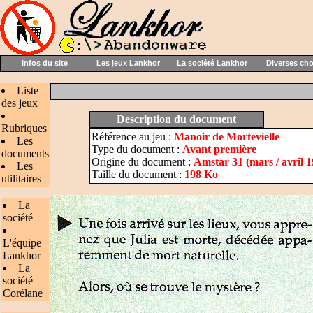
Infos du site
Les jeux Lankhor
La société Lankhor
Diverses ch
Liste
des jeux
Description du document
Rubriques
Référence au jeu :
Manoir de Mortevielle
Les
Type du document :
Avant première
documents
Origine du document :
Amstar 31 (mars / avril 
Les
Taille du document :
198 Ko
utilitaires
La
société
L'équipe
Lankhor
La
société
Corélane