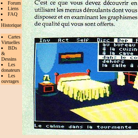
Forum
Liens
FAQ
Historique
Cartes
Virtuelles
BDs
&
Dessins
Les
donateurs
Les
ouvrages