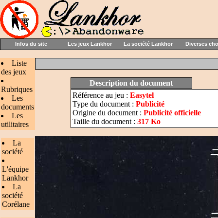
Infos du site
Les jeux Lankhor
La société Lankhor
Diverses ch
Liste
des jeux
Description du document
Rubriques
Référence au jeu :
Easytel
Les
Type du document :
Publicité
documents
Origine du document :
Publicité officielle
Les
Taille du document :
317 Ko
utilitaires
La
société
L'équipe
Lankhor
La
société
Corélane