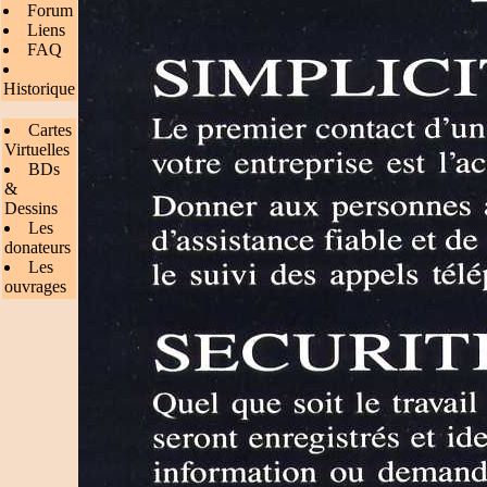
Forum
Liens
FAQ
Historique
Cartes
Virtuelles
BDs
&
Dessins
Les
donateurs
Les
ouvrages