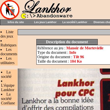
Infos du site
Les jeux Lankhor
La société Lankhor
Diverses ch
Liste
des jeux
Description du document
Rubriques
Référence au jeu :
Manoir de Mortevielle
Les
Type du document :
Info
documents
Origine du document :
Tilt 96
Les
Taille du document :
104 Ko
utilitaires
La
société
L'équipe
Lankhor
La
société
Corélane