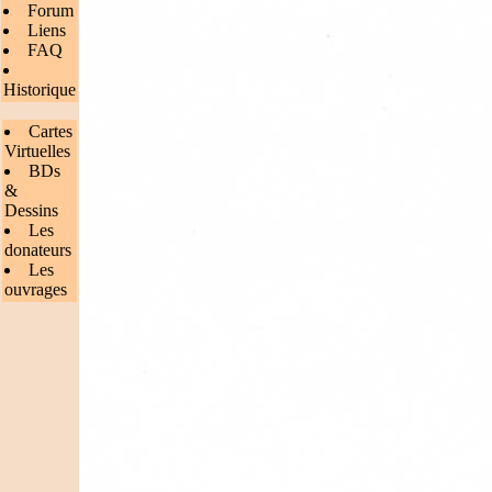
Forum
Liens
FAQ
Historique
Cartes
Virtuelles
BDs
&
Dessins
Les
donateurs
Les
ouvrages