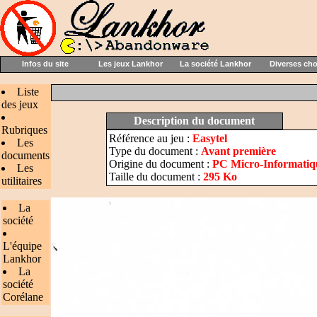
Infos du site
Les jeux Lankhor
La société Lankhor
Diverses ch
Liste
des jeux
Description du document
Rubriques
Référence au jeu :
Easytel
Les
Type du document :
Avant première
documents
Origine du document :
PC Micro-Informatiq
Les
Taille du document :
295 Ko
utilitaires
La
société
L'équipe
Lankhor
La
société
Corélane