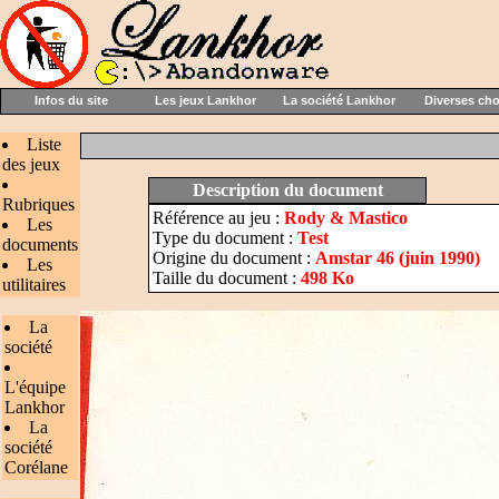
Infos du site
Les jeux Lankhor
La société Lankhor
Diverses ch
Liste
des jeux
Description du document
Rubriques
Référence au jeu :
Rody & Mastico
Les
Type du document :
Test
documents
Origine du document :
Amstar 46 (juin 1990)
Les
Taille du document :
498 Ko
utilitaires
La
société
L'équipe
Lankhor
La
société
Corélane