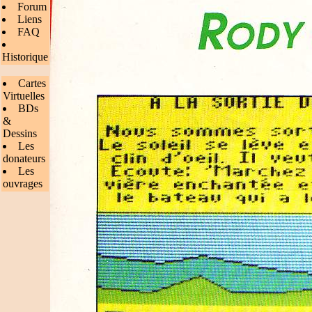
Forum
Liens
FAQ
Historique
Cartes
Virtuelles
BDs
&
Dessins
Les
donateurs
Les
ouvrages