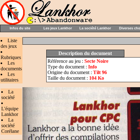
Infos du site
Les jeux Lankhor
La société Lankhor
Diverses ch
Liste
des jeux
Description du document
Rubriques
Référence au jeu :
Secte Noire
Les
Type du document :
Info
documents
Origine du document :
Tilt 96
Les
Taille du document :
104 Ko
utilitaires
La
société
L'équipe
Lankhor
La
société
Corélane