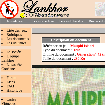
Infos du site
Les jeux Lankhor
La société Lankhor
Diverses ch
Liste des jeux
Rubriques
Les documents
Description du document
Les utilitaires
Référence au jeu :
Maupiti Island
Type du document :
Test
La société
Origine du document :
Génération4 42 (
L'équipe
Taille du document :
286 Ko
Lankhor
La société
Corélane
Forum
Liens
FAQ
Historique
Cartes
Virtuelles