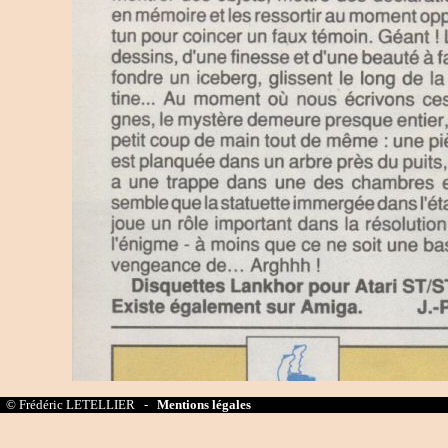
© Frédéric LETELLIER -
Mentions légales