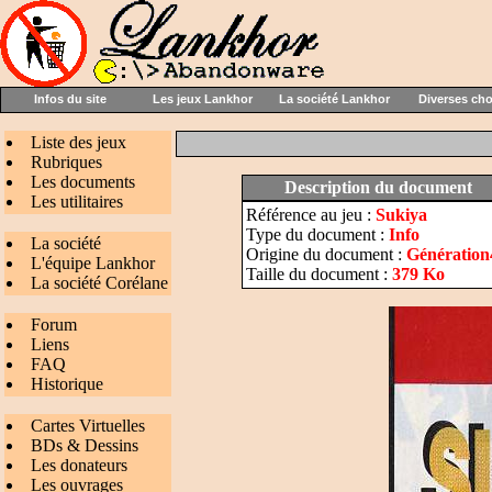
Infos du site
Les jeux Lankhor
La société Lankhor
Diverses ch
Liste des jeux
Rubriques
Les documents
Description du document
Les utilitaires
Référence au jeu :
Sukiya
Type du document :
Info
La société
Origine du document :
Génération
L'équipe Lankhor
Taille du document :
379 Ko
La société Corélane
Forum
Liens
FAQ
Historique
Cartes Virtuelles
BDs & Dessins
Les donateurs
Les ouvrages