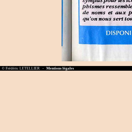
© Frédéric LETELLIER -
Mentions légales