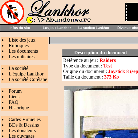
Infos du site
Les jeux Lankhor
La société Lankhor
Diverses ch
Liste des jeux
Rubriques
Les documents
Description du document
Les utilitaires
Référence au jeu :
Raiders
Type du document :
Test
La société
Origine du document :
Joystick 8 (se
L'équipe Lankhor
Taille du document :
373 Ko
La société Corélane
Forum
Liens
FAQ
Historique
Cartes Virtuelles
BDs & Dessins
Les donateurs
Les ouvrages