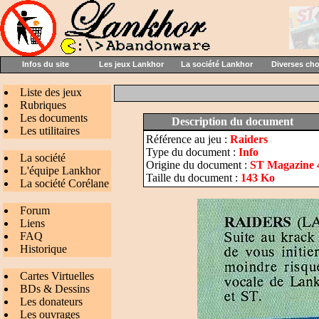
Infos du site
Les jeux Lankhor
La société Lankhor
Diverses ch
Liste des jeux
Rubriques
Les documents
Description du document
Les utilitaires
Référence au jeu :
Raiders
Type du document :
Info
La société
Origine du document :
ST Magazine 40
L'équipe Lankhor
Taille du document :
143 Ko
La société Corélane
Forum
Liens
FAQ
Historique
Cartes Virtuelles
BDs & Dessins
Les donateurs
Les ouvrages