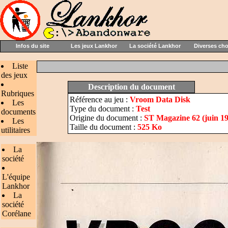
Infos du site
Les jeux Lankhor
La société Lankhor
Diverses ch
Liste
des jeux
Description du document
Rubriques
Référence au jeu :
Vroom Data Disk
Les
Type du document :
Test
documents
Origine du document :
ST Magazine 62 (juin 1
Les
Taille du document :
525 Ko
utilitaires
La
société
L'équipe
Lankhor
La
société
Corélane