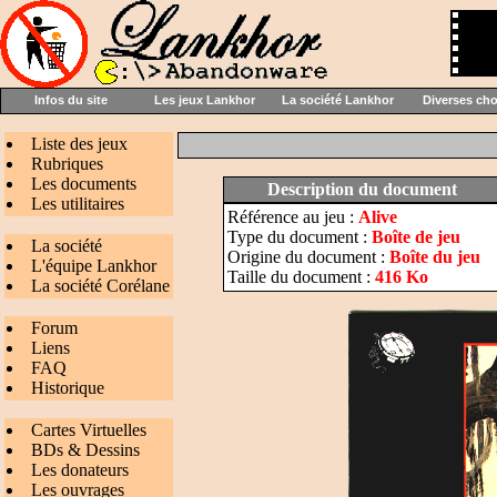
Infos du site
Les jeux Lankhor
La société Lankhor
Diverses ch
Liste des jeux
Rubriques
Les documents
Description du document
Les utilitaires
Référence au jeu :
Alive
Type du document :
Boîte de jeu
La société
Origine du document :
Boîte du jeu
L'équipe Lankhor
Taille du document :
416 Ko
La société Corélane
Forum
Liens
FAQ
Historique
Cartes Virtuelles
BDs & Dessins
Les donateurs
Les ouvrages