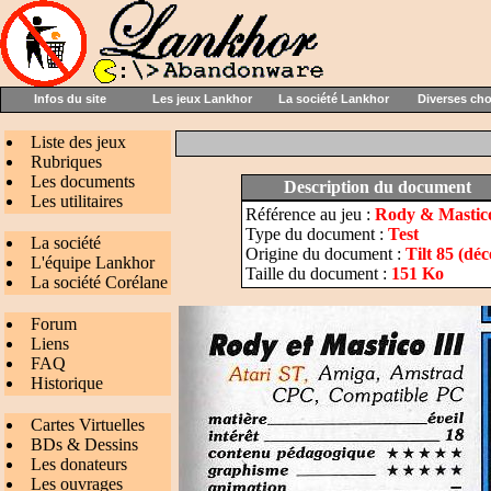
Infos du site
Les jeux Lankhor
La société Lankhor
Diverses ch
Liste des jeux
Rubriques
Les documents
Description du document
Les utilitaires
Référence au jeu :
Rody & Mastico
Type du document :
Test
La société
Origine du document :
Tilt 85 (dé
L'équipe Lankhor
Taille du document :
151 Ko
La société Corélane
Forum
Liens
FAQ
Historique
Cartes Virtuelles
BDs & Dessins
Les donateurs
Les ouvrages