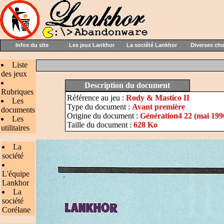
Infos du site
Les jeux Lankhor
La société Lankhor
Diverses ch
Liste
des jeux
Description du document
Rubriques
Référence au jeu :
Rody & Mastico II
Les
Type du document :
Avant première
documents
Origine du document :
Génération4 22 (mai 199
Les
Taille du document :
628 Ko
utilitaires
La
société
L'équipe
Lankhor
La
société
Corélane