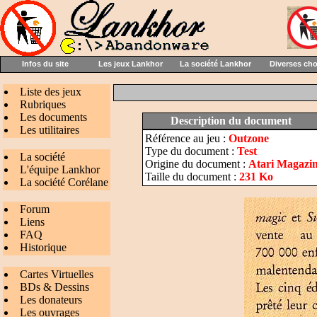
Infos du site
Les jeux Lankhor
La société Lankhor
Diverses ch
Liste des jeux
Rubriques
Les documents
Description du document
Les utilitaires
Référence au jeu :
Outzone
Type du document :
Test
La société
Origine du document :
Atari Magazine
L'équipe Lankhor
Taille du document :
231 Ko
La société Corélane
Forum
Liens
FAQ
Historique
Cartes Virtuelles
BDs & Dessins
Les donateurs
Les ouvrages