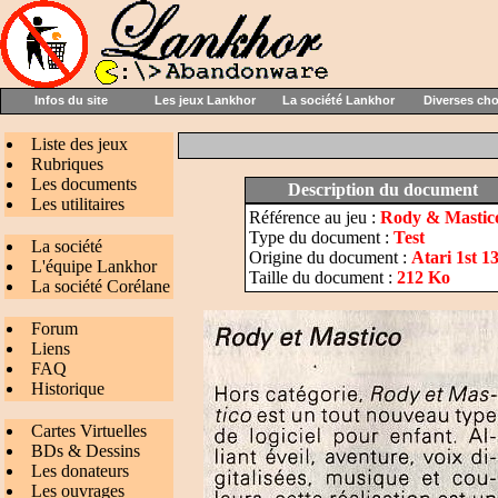
Infos du site
Les jeux Lankhor
La société Lankhor
Diverses ch
Liste des jeux
Rubriques
Les documents
Description du document
Les utilitaires
Référence au jeu :
Rody & Mastic
Type du document :
Test
La société
Origine du document :
Atari 1st 1
L'équipe Lankhor
Taille du document :
212 Ko
La société Corélane
Forum
Liens
FAQ
Historique
Cartes Virtuelles
BDs & Dessins
Les donateurs
Les ouvrages