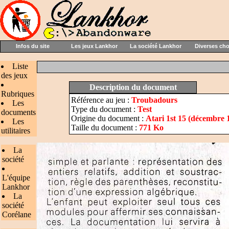
Infos du site
Les jeux Lankhor
La société Lankhor
Diverses ch
Liste
des jeux
Description du document
Rubriques
Référence au jeu :
Troubadours
Les
Type du document :
Test
documents
Origine du document :
Atari 1st 15 (décembre 
Les
Taille du document :
771 Ko
utilitaires
La
société
L'équipe
Lankhor
La
société
Corélane