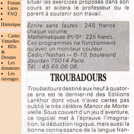
Forum
Liens
FAQ
Historique
Cartes
Virtuelles
BDs
&
Dessins
Les
donateurs
Les
ouvrages