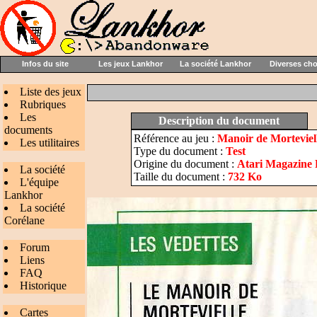
Infos du site
Les jeux Lankhor
La société Lankhor
Diverses ch
Liste des jeux
Rubriques
Les
Description du document
documents
Référence au jeu :
Manoir de Morteviel
Les utilitaires
Type du document :
Test
Origine du document :
Atari Magazine 
La société
Taille du document :
732 Ko
L'équipe
Lankhor
La société
Corélane
Forum
Liens
FAQ
Historique
Cartes