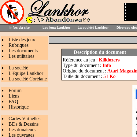
Infos du site
Les jeux Lankhor
La société Lankhor
Diverses ch
Liste des jeux
Rubriques
Les documents
Description du document
Les utilitaires
Référence au jeu :
Killdozers
Type du document :
Info
La société
Origine du document :
Atari Magazin
L'équipe Lankhor
Taille du document :
51 Ko
La société Corélane
Forum
Liens
FAQ
Historique
Cartes Virtuelles
BDs & Dessins
Les donateurs
Les ouvrages