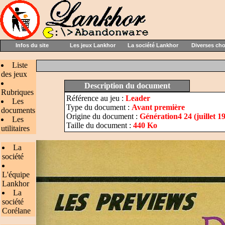
Infos du site
Les jeux Lankhor
La société Lankhor
Diverses ch
Liste
des jeux
Description du document
Rubriques
Référence au jeu :
Leader
Les
Type du document :
Avant première
documents
Origine du document :
Génération4 24 (juillet 1
Les
Taille du document :
440 Ko
utilitaires
La
société
L'équipe
Lankhor
La
société
Corélane