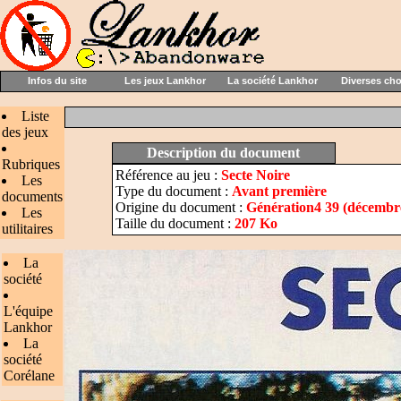
Infos du site
Les jeux Lankhor
La société Lankhor
Diverses ch
Liste
des jeux
Description du document
Rubriques
Référence au jeu :
Secte Noire
Les
Type du document :
Avant première
documents
Origine du document :
Génération4 39 (décembr
Les
Taille du document :
207 Ko
utilitaires
La
société
L'équipe
Lankhor
La
société
Corélane