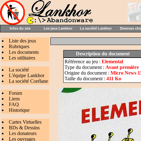
Infos du site
Les jeux Lankhor
La société Lankhor
Diverses ch
Liste des jeux
Rubriques
Les documents
Description du document
Les utilitaires
Référence au jeu :
Elemental
Type du document :
Avant première
La société
Origine du document :
Micro News 1
L'équipe Lankhor
Taille du document :
411 Ko
La société Corélane
Forum
Liens
FAQ
Historique
Cartes Virtuelles
BDs & Dessins
Les donateurs
Les ouvrages