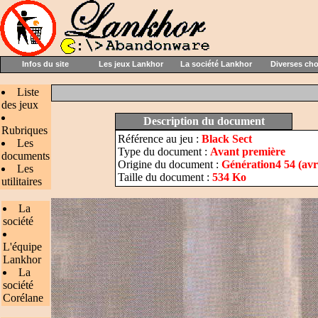
Infos du site
Les jeux Lankhor
La société Lankhor
Diverses ch
Liste
des jeux
Description du document
Rubriques
Référence au jeu :
Black Sect
Les
Type du document :
Avant première
documents
Origine du document :
Génération4 54 (avr
Les
Taille du document :
534 Ko
utilitaires
La
société
L'équipe
Lankhor
La
société
Corélane