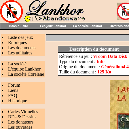
Infos du site
Les jeux Lankhor
La société Lankhor
Diverses ch
Liste des jeux
Rubriques
Les documents
Description du document
Les utilitaires
Référence au jeu :
Vroom Data Disk
Type du document :
Info
La société
Origine du document :
Génération4 4
L'équipe Lankhor
Taille du document :
125 Ko
La société Corélane
Forum
Liens
FAQ
Historique
Cartes Virtuelles
BDs & Dessins
Les donateurs
Les ouvrages