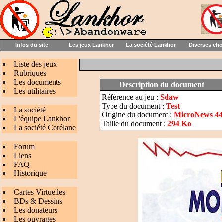
Infos du site
Les jeux Lankhor
La société Lankhor
Diverses ch
Liste des jeux
Rubriques
Les documents
Description du document
Les utilitaires
Référence au jeu :
Sdaw
Type du document :
Test
La société
Origine du document :
MicroNews 44 
L'équipe Lankhor
Taille du document :
294 Ko
La société Corélane
Forum
Liens
FAQ
Historique
Cartes Virtuelles
BDs & Dessins
Les donateurs
Les ouvrages