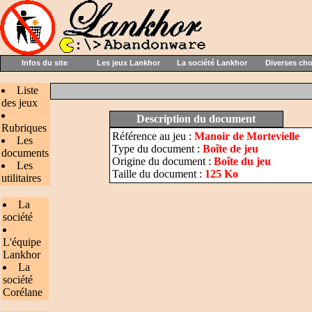
Infos du site
Les jeux Lankhor
La société Lankhor
Diverses ch
Liste
des jeux
Description du document
Rubriques
Référence au jeu :
Manoir de Mortevielle
Les
Type du document :
Boîte de jeu
documents
Origine du document :
Boîte du jeu
Les
Taille du document :
125 Ko
utilitaires
La
société
L'équipe
Lankhor
La
société
Corélane