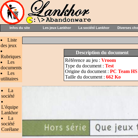
Infos du site
Les jeux Lankhor
La société Lankhor
Diverses ch
Liste
des jeux
Description du document
Rubriques
Référence au jeu :
Vroom
Les
Type du document :
Test
documents
Origine du document :
PC Team HS 
Les
Taille du document :
662 Ko
utilitaires
La
société
L'équipe
Lankhor
La
société
Corélane