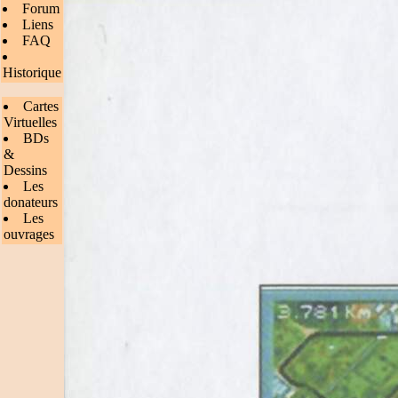
Forum
Liens
FAQ
Historique
Cartes
Virtuelles
BDs
&
Dessins
Les
donateurs
Les
ouvrages