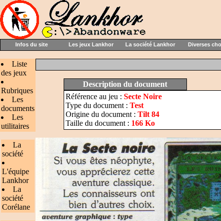
Infos du site
Les jeux Lankhor
La société Lankhor
Diverses ch
Liste
des jeux
Description du document
Rubriques
Référence au jeu :
Secte Noire
Les
Type du document :
Test
documents
Origine du document :
Tilt 84
Les
Taille du document :
166 Ko
utilitaires
La
société
L'équipe
Lankhor
La
société
Corélane