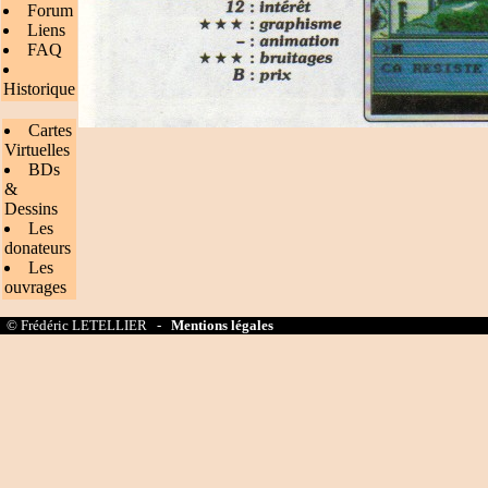
Forum
Liens
FAQ
Historique
Cartes
Virtuelles
BDs
&
Dessins
Les
donateurs
Les
ouvrages
© Frédéric LETELLIER -
Mentions légales