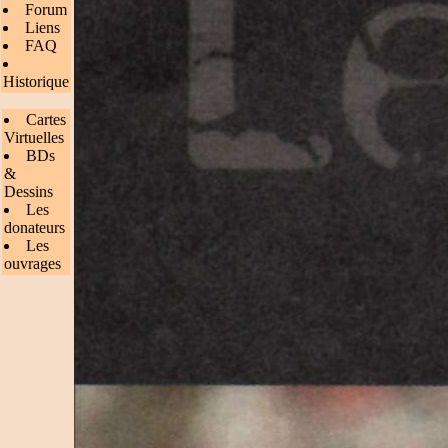
Forum
Liens
FAQ
Historique
Cartes
Virtuelles
BDs
&
Dessins
Les
donateurs
Les
ouvrages