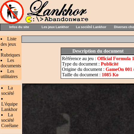
Infos du site
Les jeux Lankhor
La société Lankhor
Diverses ch
Liste
des jeux
Description du document
Rubriques
Référence au jeu :
Official Formula 
Les
Type du document :
Publicité
documents
Origine du document :
GameOn 001 (
Les
Taille du document :
1085 Ko
utilitaires
La
société
L'équipe
Lankhor
La
société
Corélane