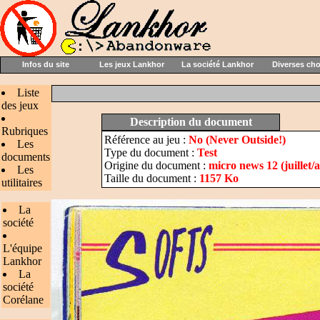
Infos du site
Les jeux Lankhor
La société Lankhor
Diverses ch
Liste
des jeux
Description du document
Rubriques
Référence au jeu :
No (Never Outside!)
Les
Type du document :
Test
documents
Origine du document :
micro news 12 (juillet/
Les
Taille du document :
1157 Ko
utilitaires
La
société
L'équipe
Lankhor
La
société
Corélane