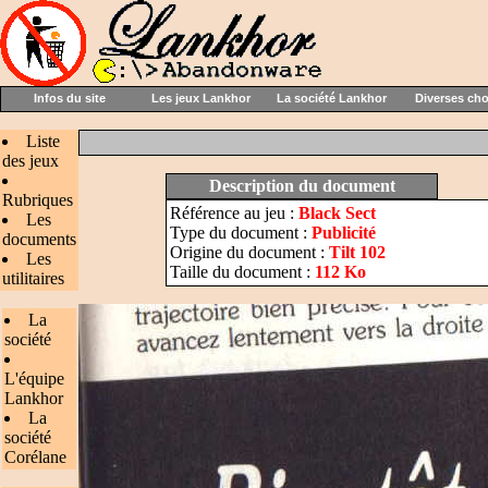
Infos du site
Les jeux Lankhor
La société Lankhor
Diverses ch
Liste
des jeux
Description du document
Rubriques
Référence au jeu :
Black Sect
Les
Type du document :
Publicité
documents
Origine du document :
Tilt 102
Les
Taille du document :
112 Ko
utilitaires
La
société
L'équipe
Lankhor
La
société
Corélane