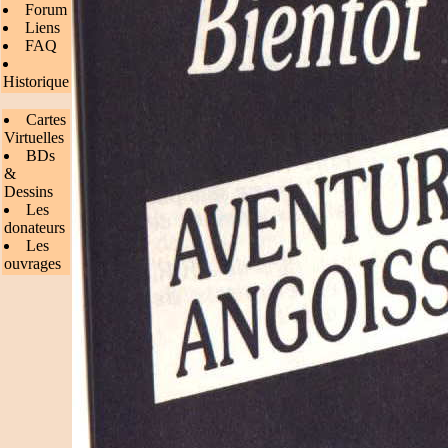
Forum
Liens
FAQ
Historique
Cartes
Virtuelles
BDs
&
Dessins
Les
donateurs
Les
ouvrages