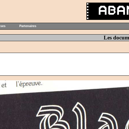
oses
Partenaires
Les docum