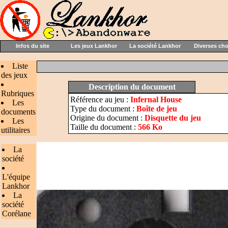
Infos du site
Les jeux Lankhor
La société Lankhor
Diverses ch
Liste
des jeux
Description du document
Rubriques
Référence au jeu :
Infernal House
Les
Type du document :
Boîte de jeu
documents
Origine du document :
Disquette du jeu
Les
Taille du document :
566 Ko
utilitaires
La
société
L'équipe
Lankhor
La
société
Corélane