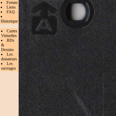
Forum
Liens
FAQ
Historique
Cartes
Virtuelles
BDs
&
Dessins
Les
donateurs
Les
ouvrages