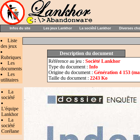
Infos du site
Les jeux Lankhor
La société Lankhor
Diverses ch
Liste
des jeux
Description du document
Rubriques
Référence au jeu :
Société Lankhor
Les
Type du document :
Info
documents
Origine du document :
Génération 4 153 (ma
Les
Taille du document :
2243 Ko
utilitaires
La
société
L'équipe
Lankhor
La
société
Corélane