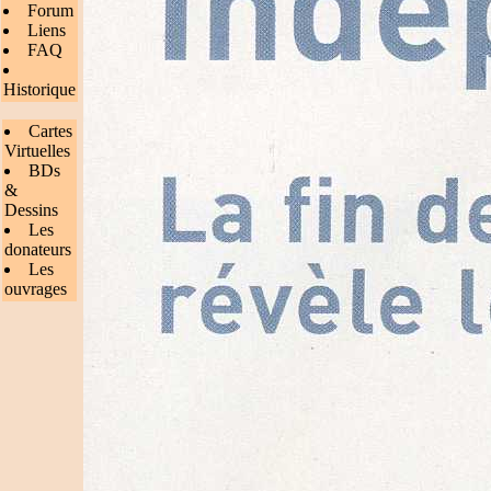
Forum
Liens
FAQ
Historique
Cartes
Virtuelles
BDs
&
Dessins
Les
donateurs
Les
ouvrages