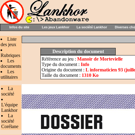
Infos du site
Les jeux Lankhor
La société Lankhor
Diverses ch
Liste
des jeux
Description du document
Rubriques
Référence au jeu :
Manoir de Mortevielle
Les
Type du document :
Info
documents
Origine du document :
L informaticien 93 (juill
Les
Taille du document :
1310 Ko
utilitaires
La
société
L'équipe
Lankhor
La
société
Corélane