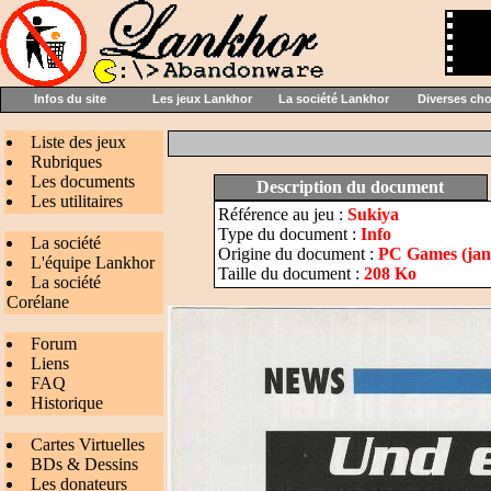
Infos du site
Les jeux Lankhor
La société Lankhor
Diverses ch
Liste des jeux
Rubriques
Les documents
Description du document
Les utilitaires
Référence au jeu :
Sukiya
Type du document :
Info
La société
Origine du document :
PC Games (janv
L'équipe Lankhor
Taille du document :
208 Ko
La société
Corélane
Forum
Liens
FAQ
Historique
Cartes Virtuelles
BDs & Dessins
Les donateurs