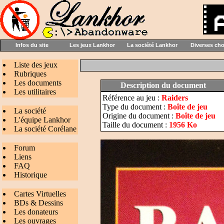
Infos du site
Les jeux Lankhor
La société Lankhor
Diverses ch
Liste des jeux
Rubriques
Les documents
Description du document
Les utilitaires
Référence au jeu :
Raiders
Type du document :
Boîte de jeu
La société
Origine du document :
Boîte de jeu
L'équipe Lankhor
Taille du document :
1956 Ko
La société Corélane
Forum
Liens
FAQ
Historique
Cartes Virtuelles
BDs & Dessins
Les donateurs
Les ouvrages