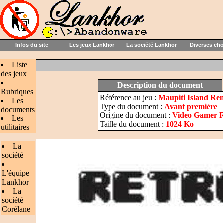
Infos du site
Les jeux Lankhor
La société Lankhor
Diverses ch
Liste
des jeux
Description du document
Rubriques
Référence au jeu :
Maupiti Island Re
Les
Type du document :
Avant première
documents
Origine du document :
Video Gamer Re
Les
Taille du document :
1024 Ko
utilitaires
La
société
L'équipe
Lankhor
La
société
Corélane