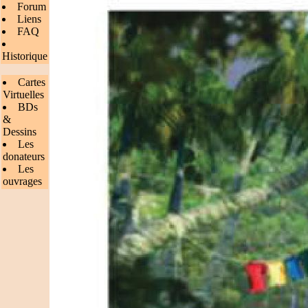
Forum
Liens
FAQ
Historique
Cartes
Virtuelles
BDs
&
Dessins
Les
donateurs
Les
ouvrages