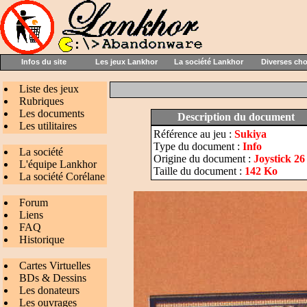
Infos du site
Les jeux Lankhor
La société Lankhor
Diverses ch
Liste des jeux
Rubriques
Les documents
Description du document
Les utilitaires
Référence au jeu :
Sukiya
Type du document :
Info
La société
Origine du document :
Joystick 26
L'équipe Lankhor
Taille du document :
142 Ko
La société Corélane
Forum
Liens
FAQ
Historique
Cartes Virtuelles
BDs & Dessins
Les donateurs
Les ouvrages