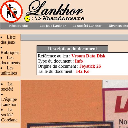
Infos du site
Les jeux Lankhor
La société Lankhor
Diverses ch
Liste
des jeux
Description du document
Rubriques
Référence au jeu :
Vroom Data Disk
Les
Type du document :
Info
documents
Origine du document :
Joystick 26
Les
Taille du document :
142 Ko
utilitaires
La
société
L'équipe
Lankhor
La
société
Corélane