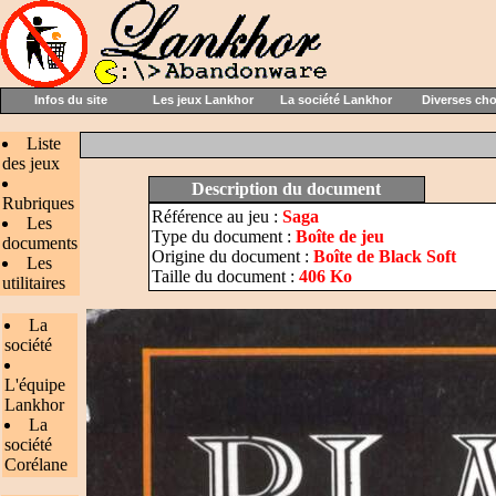
Infos du site
Les jeux Lankhor
La société Lankhor
Diverses ch
Liste
des jeux
Description du document
Rubriques
Référence au jeu :
Saga
Les
Type du document :
Boîte de jeu
documents
Origine du document :
Boîte de Black Soft
Les
Taille du document :
406 Ko
utilitaires
La
société
L'équipe
Lankhor
La
société
Corélane