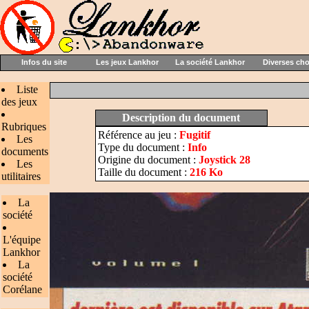
Infos du site
Les jeux Lankhor
La société Lankhor
Diverses ch
Liste
des jeux
Description du document
Rubriques
Référence au jeu :
Fugitif
Les
Type du document :
Info
documents
Origine du document :
Joystick 28
Les
Taille du document :
216 Ko
utilitaires
La
société
L'équipe
Lankhor
La
société
Corélane