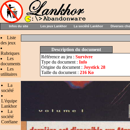
Infos du site
Les jeux Lankhor
La société Lankhor
Diverses ch
Liste
des jeux
Description du document
Rubriques
Référence au jeu :
Survivre
Les
Type du document :
Info
documents
Origine du document :
Joystick 28
Les
Taille du document :
216 Ko
utilitaires
La
société
L'équipe
Lankhor
La
société
Corélane