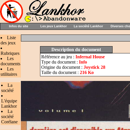
Infos du site
Les jeux Lankhor
La société Lankhor
Diverses ch
Liste
des jeux
Description du document
Rubriques
Référence au jeu :
Infernal House
Les
Type du document :
Info
documents
Origine du document :
Joystick 28
Les
Taille du document :
216 Ko
utilitaires
La
société
L'équipe
Lankhor
La
société
Corélane