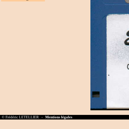
© Frédéric LETELLIER -
Mentions légales