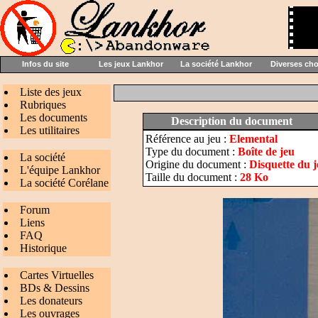
Infos du site
Les jeux Lankhor
La société Lankhor
Diverses ch
Liste des jeux
Rubriques
Les documents
Description du document
Les utilitaires
Référence au jeu :
Elemental
Type du document :
Boîte de jeu
La société
Origine du document :
Disquette du 
L'équipe Lankhor
Taille du document :
28 Ko
La société Corélane
Forum
Liens
FAQ
Historique
Cartes Virtuelles
BDs & Dessins
Les donateurs
Les ouvrages