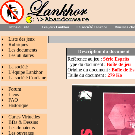
Infos du site
Les jeux Lankhor
La société Lankhor
Diverses ch
Liste des jeux
Rubriques
Les documents
Description du document
Les utilitaires
Référence au jeu :
Série Esprits
Type du document :
Boîte de jeu
La société
Origine du document :
Boîte de Es
L'équipe Lankhor
Taille du document :
279 Ko
La société Corélane
Forum
Liens
FAQ
Historique
Cartes Virtuelles
BDs & Dessins
Les donateurs
Les ouvrages