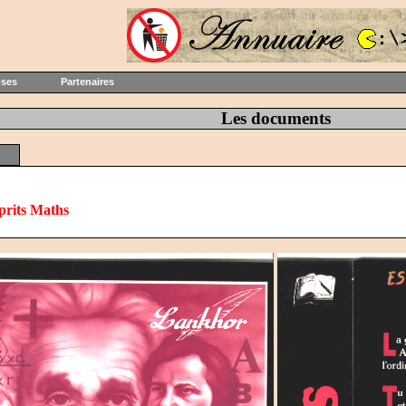
oses
Partenaires
Les documents
prits Maths