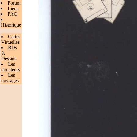
Forum
Liens
FAQ
Historique
Cartes
Virtuelles
BDs
&
Dessins
Les
donateurs
Les
ouvrages