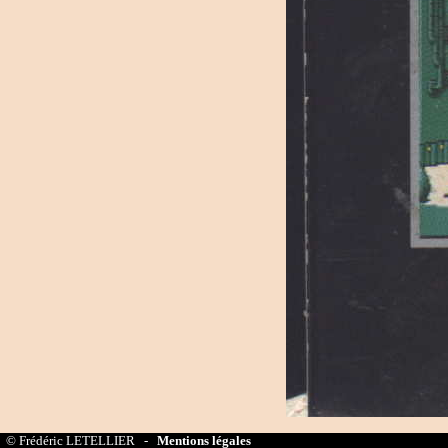
© Frédéric LETELLIER -
Mentions légales