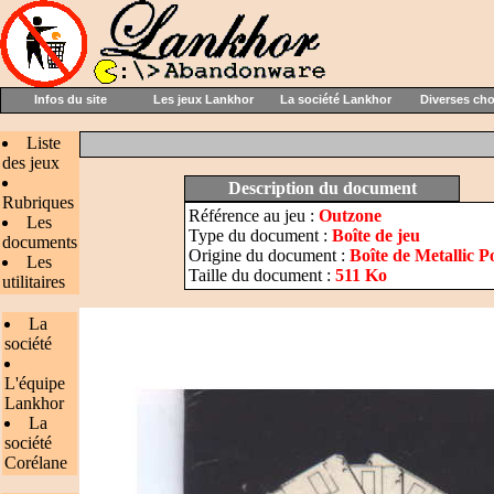
Infos du site
Les jeux Lankhor
La société Lankhor
Diverses ch
Liste
des jeux
Description du document
Rubriques
Référence au jeu :
Outzone
Les
Type du document :
Boîte de jeu
documents
Origine du document :
Boîte de Metallic 
Les
Taille du document :
511 Ko
utilitaires
La
société
L'équipe
Lankhor
La
société
Corélane